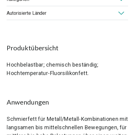
MOLYKOTE
-Fette
Autorisierte Länder
Anwendung
Chemie
Festschmierstoff
Grundölviskosität
Hohe Temperatur
Leistungsvorteil
Deutschland
Vereinigte Staaten
Frankreich
Markt
Niedrige Temperatur
NLGI-Klasse
Produktart
Verdicker
Produktübersicht
Hochbelastbar; chemisch beständig;
Hochtemperatur-Fluorsilikonfett.
Anwendungen
Schmierfett für Metall/Metall-Kombinationen mit
langsamen bis mittelschnellen Bewegungen, für