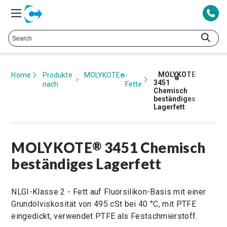
Wenden Sie sich an das Champion
Kundendienstzentrum at
425.378.8694
MOLYKOTE
Home
Produkte
MOLYKOTE
-
®
®
3451
nach
Fette
Chemisch
beständiges
Lagerfett
MOLYKOTE
3451 Chemisch
®
beständiges Lagerfett
NLGI-Klasse 2 - Fett auf Fluorsilikon-Basis mit einer
Grundölviskosität von 495 cSt bei 40 °C, mit PTFE
eingedickt, verwendet PTFE als Festschmierstoff.