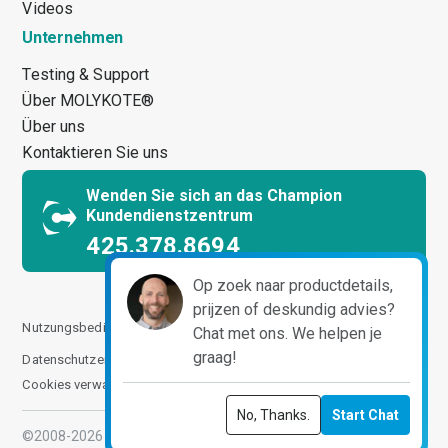
Videos
Unternehmen
Testing & Support
Über MOLYKOTE®
Über uns
Kontaktieren Sie uns
Wenden Sie sich an das Champion
Kundendienstzentrum
425.378.8694
Op zoek naar productdetails,
prijzen of deskundig advies?
Nutzungsbedingungen
Geschäftsbedingungen
Chat met ons. We helpen je
graag!
Datenschutzerklärung
Cookie-Richtlinie
Impressum
Cookies verwalten
No, Thanks.
Start Chat
©2008-2026 ChemPoint. All Rights Reserved