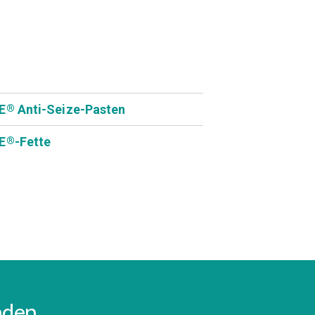
E
Anti-Seize-Pasten
®
E
-Fette
®
inden