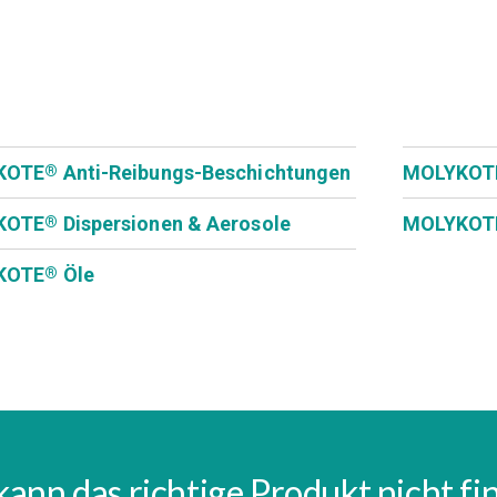
KOTE
Anti-Reibungs-Beschichtungen
MOLYKOT
®
KOTE
Dispersionen & Aerosole
MOLYKOT
®
KOTE
Öle
®
kann das richtige Produkt nicht f