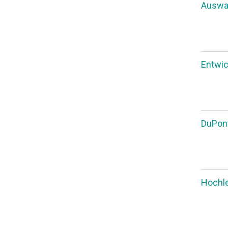
Auswah
Entwic
DuPont
Hochle