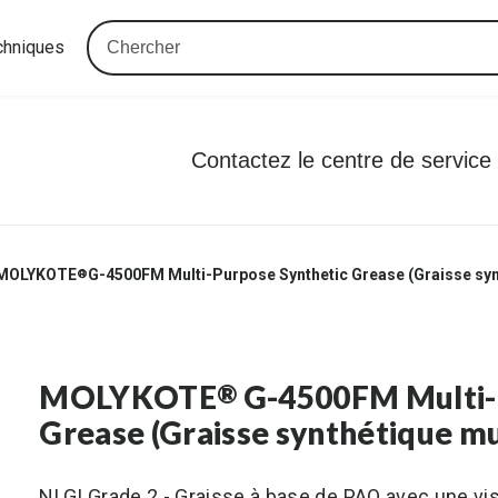
chniques
Contactez le centre de service
MOLYKOTE
G-4500FM Multi-Purpose Synthetic Grease (Graisse syn
®
MOLYKOTE
G-4500FM Multi-
®
Grease (Graisse synthétique mu
NLGI Grade 2 - Graisse à base de PAO avec une vis