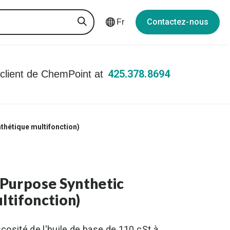
Contactez-nous
Fr
425.378.8694
 client de ChemPoint at
thétique multifonction)
Purpose Synthetic
ltifonction)
cosité de l'huile de base de 110 cSt à