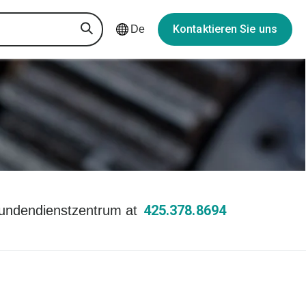
Kontaktieren Sie uns
De
425.378.8694
undendienstzentrum at