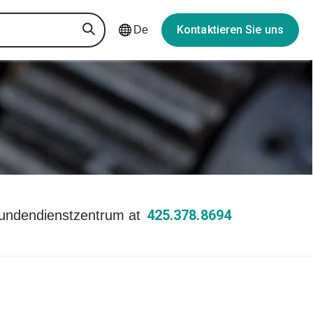
Kontaktieren Sie uns
De
425.378.8694
undendienstzentrum at