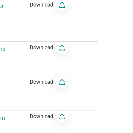
Download
ür
Download
rie
Download
Download
rn