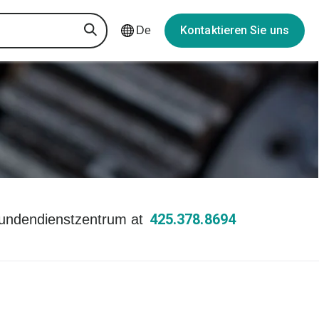
Kontaktieren Sie uns
De
425.378.8694
undendienstzentrum at