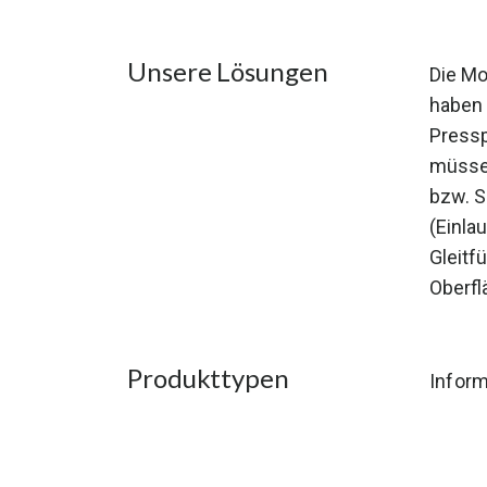
Unsere Lösungen
Die Mo
haben 
Pressp
müssen
bzw. S
(Einla
Gleitf
Oberfl
Produkttypen
Inform