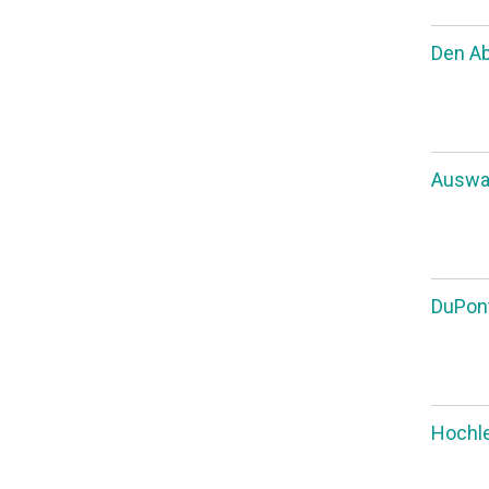
Den A
Auswah
DuPont
Hochle