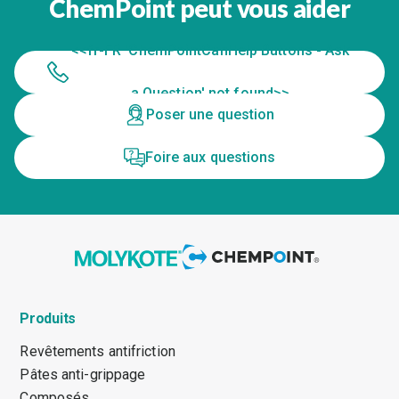
ChemPoint peut vous aider
<<fr-FR 'ChemPointCanHelp Buttons - Ask
a Question' not found>>
Poser une question
Foire aux questions
Produits
Revêtements antifriction
Pâtes anti-grippage
Composés