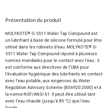
Allemagne
États-Unis
France
Haute Température
Lubrifiant Solide
Marché
NLGI Grade
Type de Produit
Présentation du produit
MOLYKOTE
G-5511 Water Tap Compound est
®
un lubrifiant à base de silicone formulé pour être
utilisé dans les robinets d'eau. MOLYKOTE
G-
®
5511 Water Tap Compound répond à plusieurs
normes mondiales pour le contact avec l'eau : il
est conforme aux directives de l'UBA pour
l'évaluation hygiénique des lubrifiants en contact
avec l'eau potable, aux exigences du Water
Regulation Advisory Scheme (BS6920:2000) et à
la norme NSF/ANSI 61. Il peut être utilisé tant
avec l'eau chaude (jusqu'à 85 °C) que l'eau
froide.