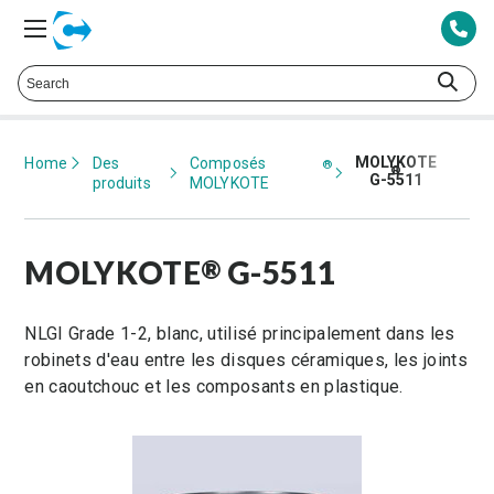
Contactez le centre de service client de ChemPoint
at
425.378.8694
MOLYKOTE
Home
Des
Composés
®
®
G-5511
produits
MOLYKOTE
MOLYKOTE
G-5511
®
NLGI Grade 1-2, blanc, utilisé principalement dans les
robinets d'eau entre les disques céramiques, les joints
en caoutchouc et les composants en plastique.