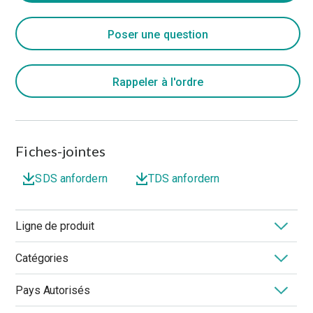
Poser une question
Rappeler à l'ordre
Fiches-jointes
SDS anfordern
TDS anfordern
Ligne de produit
Catégories
Composés MOLYKOTE
®
Pays Autorisés
Application
Avantage de Performance
Basse Température
Chimie
Épaississant