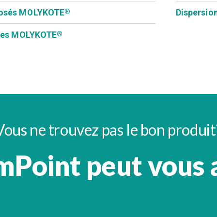
osés MOLYKOTE
Dispersio
®
ses MOLYKOTE
®
Vous ne trouvez pas le bon produit
Point peut vous 