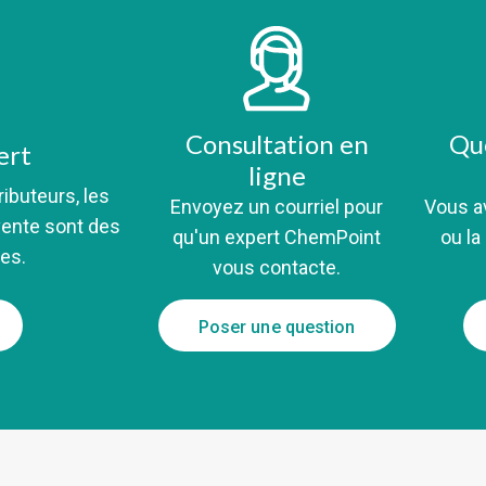
Consultation en
Qu
ert
ligne
ributeurs, les
Envoyez un courriel pour
Vous av
vente sont des
qu'un expert ChemPoint
ou l
es.
vous contacte.
Poser une question