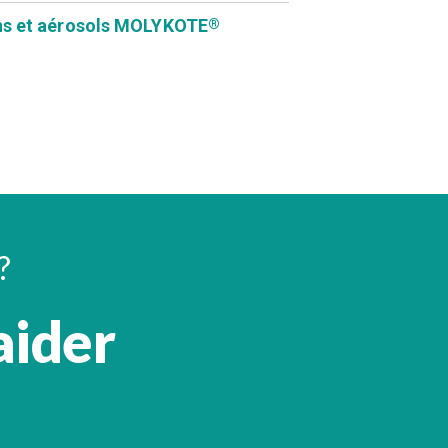
ns et aérosols MOLYKOTE
®
?
aider